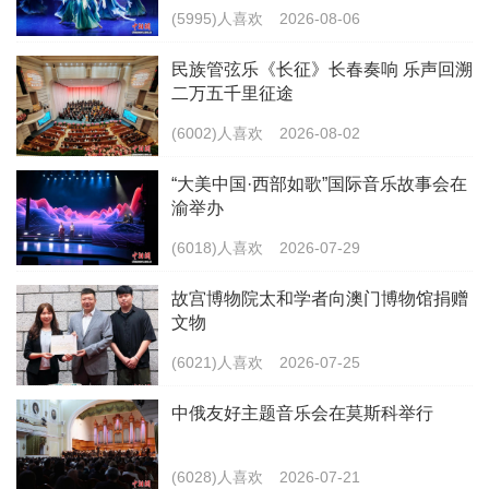
(5995)人喜欢
2026-08-06
民族管弦乐《长征》长春奏响 乐声回溯
二万五千里征途
(6002)人喜欢
2026-08-02
“大美中国·西部如歌”国际音乐故事会在
渝举办
(6018)人喜欢
2026-07-29
故宫博物院太和学者向澳门博物馆捐赠
文物
(6021)人喜欢
2026-07-25
中俄友好主题音乐会在莫斯科举行
(6028)人喜欢
2026-07-21