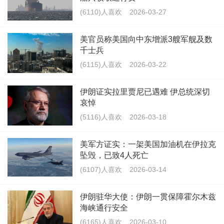
(6110)人喜欢
2026-03-27
美官员称美国向中东增派3艘军舰及数
千士兵
(6115)人喜欢
2026-03-22
伊朗证实拉里贾尼已遇难 伊总统深切
哀悼
(5116)人喜欢
2026-03-18
美军方证实：一架美国加油机在伊拉克
坠毁，已致4人死亡
(6107)人喜欢
2026-03-14
伊朗驻华大使：伊朗一贯保障霍尔木兹
海峡通行安全
(6165)人喜欢
2026-03-10