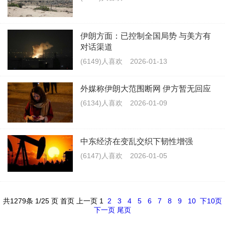
伊朗方面：已控制全国局势 与美方有
对话渠道
(6149)人喜欢
2026-01-13
外媒称伊朗大范围断网 伊方暂无回应
(6134)人喜欢
2026-01-09
中东经济在变乱交织下韧性增强
(6147)人喜欢
2026-01-05
共
1279
条 1/25 页
首页
上一页
1
2
3
4
5
6
7
8
9
10
下10页
下一页
尾页