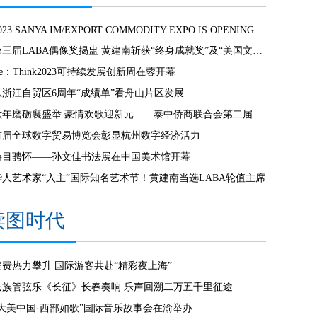
023 SANYA IM/EXPORT COMMODITY EXPO IS OPENING
第三届LABA偶像奖揭盅 黄建南斩获“终身成就奖”及“美国文化奖”
e：Think2023可持续发展创新周在蓉开幕
从浙江自贸区6周年“成绩单”看舟山片区发展
六年磨砺襄盛举 豪情欢歌迎新元——泰中侨商联合会第二届第七次会员大会暨新春联欢晚会隆重举行
首届全球数字贸易博览会彰显杭州数字经济活力
游目骋怀——孙文佳书法展在中国美术馆开幕
华人艺术家“入主”国际知名艺术节！黄建南当选LABA轮值主席
读图时代
消费热力攀升 国际游客共赴“精彩夜上海”
民族管弦乐《长征》长春奏响 乐声回溯二万五千里征途
“大美中国·西部如歌”国际音乐故事会在渝举办