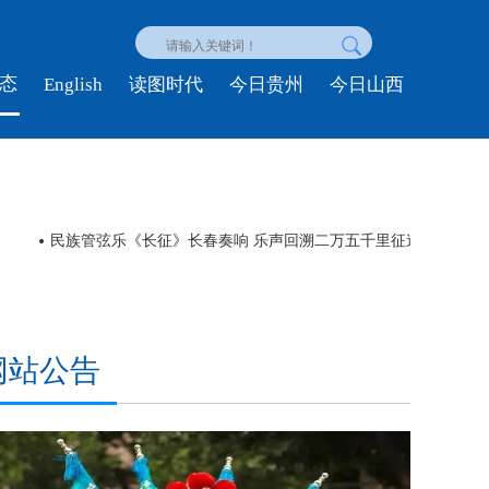
态
English
读图时代
今日贵州
今日山西
福建泉州举办“台湾青年探泉州”主题活动
伊朗
网站公告