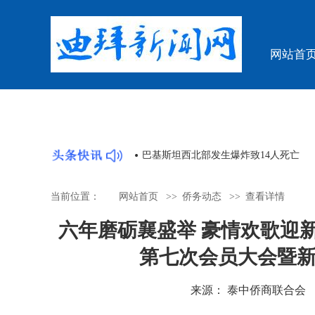
网站首
体论坛顺利举办
民族管弦乐《长征》长春奏响 乐声回溯
当前位置：
网站首页
>>
侨务动态
>>
查看详情
六年磨砺襄盛举 豪情欢歌迎
第七次会员大会暨
来源： 泰中侨商联合会 时间：2