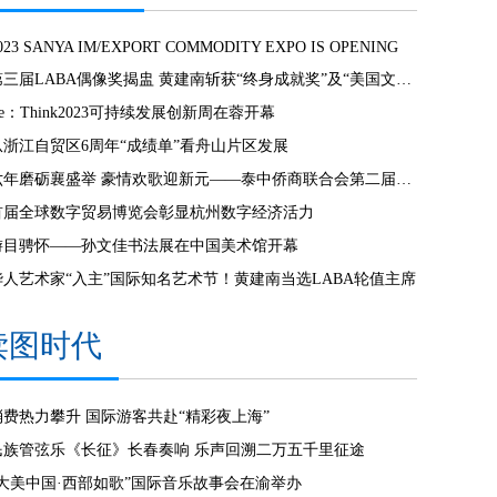
023 SANYA IM/EXPORT COMMODITY EXPO IS OPENING
第三届LABA偶像奖揭盅 黄建南斩获“终身成就奖”及“美国文化奖”
e：Think2023可持续发展创新周在蓉开幕
从浙江自贸区6周年“成绩单”看舟山片区发展
六年磨砺襄盛举 豪情欢歌迎新元——泰中侨商联合会第二届第七次会员大会暨新春联欢晚会隆重举行
首届全球数字贸易博览会彰显杭州数字经济活力
游目骋怀——孙文佳书法展在中国美术馆开幕
华人艺术家“入主”国际知名艺术节！黄建南当选LABA轮值主席
读图时代
消费热力攀升 国际游客共赴“精彩夜上海”
民族管弦乐《长征》长春奏响 乐声回溯二万五千里征途
“大美中国·西部如歌”国际音乐故事会在渝举办