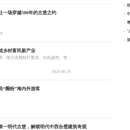
一场穿越500年的古堡之约
.
29
成就乡村富民新产业
陵川连翘枝叶繁茂、生机盎然。曾...
2026-06-29
员“圈粉”海内外游客
第一明代古堡，解锁明代中西合璧建筑奇观