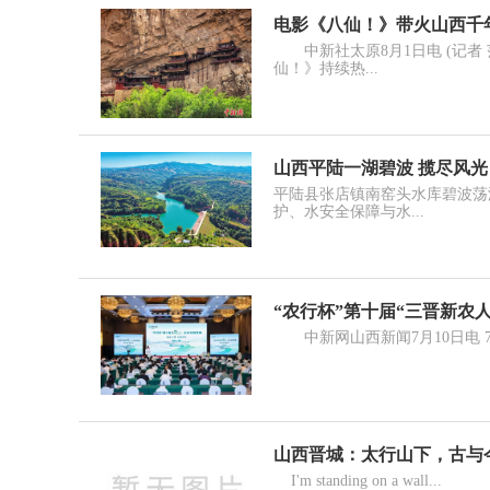
电影《八仙！》带火山西千
中新社太原8月1日电 (记者 
仙！》持续热...
山西平陆一湖碧波 揽尽风光
平陆县张店镇南窑头水库碧波荡
护、水安全保障与水...
“农行杯”第十届“三晋新农
中新网山西新闻7月10日电 7月
山西晋城：太行山下，古与
I'm standing on a wall...