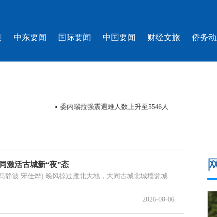
页
中东要闻
国际要闻
中国要闻
财经文旅
侨务动
委内瑞拉强震遇难人数上升至5546人
大同激活古城新“夜”态
马静波 宋佳烨) 晚风掠过雁北大地，大同古城北城墙瓮城
2026-08-06