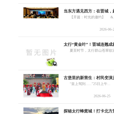
当东方遇见西方：在晋城，赴
【开篇：时光的邀约】 &..
2026-06-
太行“黄金叶”！晋城连翘
夏至时节，太行群山苍翠欲滴，
古堡里的新营生：村民变演
“皇上驾到......”25日上午...
2026-06-25
探秘太行蜂窝城！打卡北方