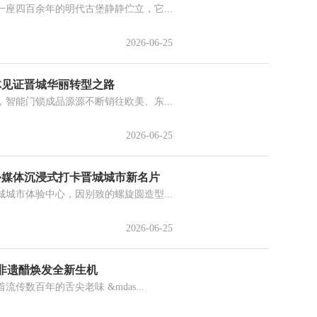
四百余年的明代古堡静静伫立，它...
2026-06-25
媒体见证晋城华丽转型之路
能门锁成品源源不断销往欧美、东...
2026-06-25
海外媒体沉浸式打卡晋城城市新名片
市体验中心，因别致的螺旋圆造型...
2026-06-25
非遗醋焕发全新生机
数百年的舌尖老味 &mdas...