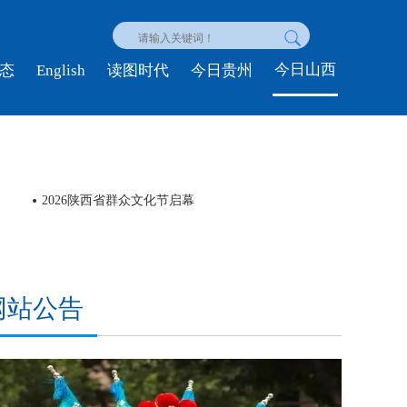
今日山西
English
态
读图时代
今日贵州
2026陕西省群众文化节启幕
联合
网站公告