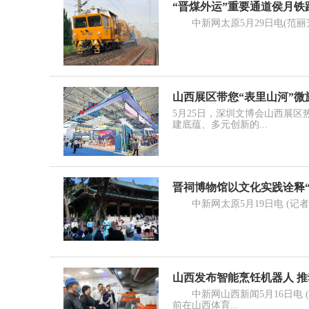
“晋煤外运”重要通道侯月
中新网太原5月29日电(范丽芳 
山西展区带您“表里山河”微
5月25日，深圳文博会山西展
建底蕴、多元创新的...
晋祠博物馆以文化实践诠释
中新网太原5月19日电 (记者 
山西发布智能烹饪机器人 
中新网山西新闻5月16日电 (
前在山西体育...