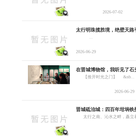
2026-07-02
太行明珠揽胜境，绝壁天路
...
2026-06-29
在晋城博物馆，我听见了石
【推开时光之门】 &nb...
2026-06-29
晋城砥洎城：四百年坩埚铁
太行之南、沁水之畔，矗立着一座