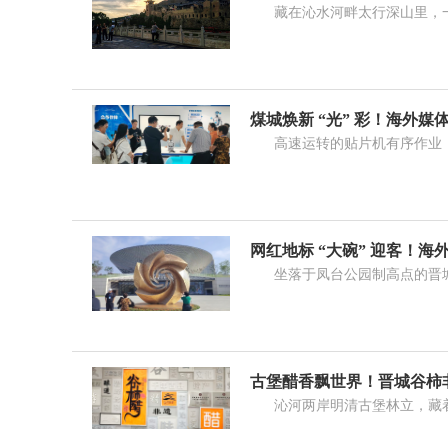
藏在沁水河畔太行深山里，一座
煤城焕新 “光” 彩！海外
高速运转的贴片机有序作业，智
网红地标 “大碗” 迎客！
坐落于凤台公园制高点的晋城城
古堡醋香飘世界！晋城谷柿
沁河两岸明清古堡林立，藏着流传