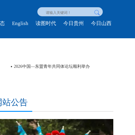
English
态
读图时代
今日贵州
今日山西
2026中国—东盟青年共同体论坛顺利举办
民族
网站公告