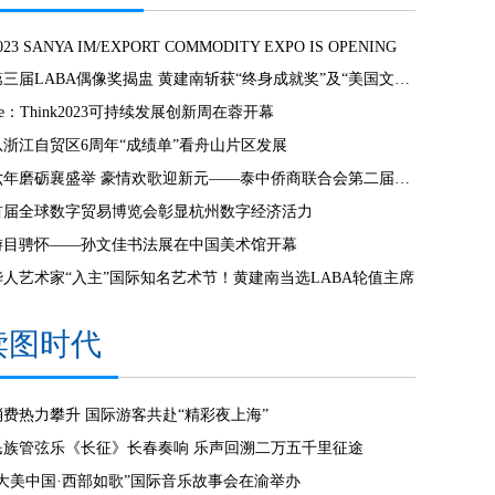
023 SANYA IM/EXPORT COMMODITY EXPO IS OPENING
第三届LABA偶像奖揭盅 黄建南斩获“终身成就奖”及“美国文化奖”
e：Think2023可持续发展创新周在蓉开幕
从浙江自贸区6周年“成绩单”看舟山片区发展
六年磨砺襄盛举 豪情欢歌迎新元——泰中侨商联合会第二届第七次会员大会暨新春联欢晚会隆重举行
首届全球数字贸易博览会彰显杭州数字经济活力
游目骋怀——孙文佳书法展在中国美术馆开幕
华人艺术家“入主”国际知名艺术节！黄建南当选LABA轮值主席
读图时代
消费热力攀升 国际游客共赴“精彩夜上海”
民族管弦乐《长征》长春奏响 乐声回溯二万五千里征途
“大美中国·西部如歌”国际音乐故事会在渝举办