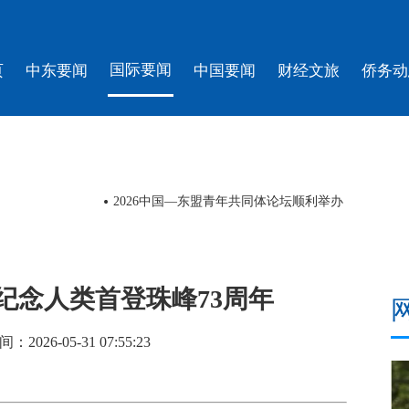
国际要闻
页
中东要闻
中国要闻
财经文旅
侨务动
奏响 乐声回溯二万五千里征途
日本熊本县地震遇难人数升至14人
纪念人类首登珠峰73周年
26-05-31 07:55:23