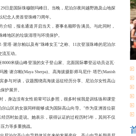
里)5月29日是国际珠穆朗玛峰日。当晚，尼泊尔夜间越野跑及山地探
以纪念人类首登珠峰73周年。
方介绍，报名通道开启当天，赛事名额即告满员。与此同时，
珠峰地区的垃圾清理与环境保护。
里塔·谢尔帕以及有“珠峰女王”之称、11次登顶珠峰的尼泊尔
交流互动。
000米级山峰登顶的女子登山家、北面国际攀登运动员达瓦·
玛雅·谢尔帕(Maya Sherpa)、高海拔摄影师马尼什·塔芒(Manish
Sherpa)等嘉宾参与对谈，议题围绕高海拔远征经历分享、尼泊尔女性高山
地保护展开。
认证时，身边没有女性前辈可以参照，很多时候我是训练场和课堂
泊尔山区的女孩同样能够成为国际高山向导。”作为亚洲首位获
成长经历时如是说。她表示，获得认证的过程历时5年，其间不仅
济压力等多重挑战。
出尼泊尔高山向导群体近年来的发展变化。高山向导长期是尼