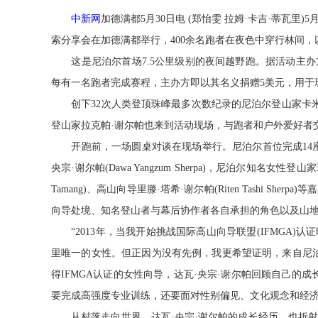
中新网
加德满都5月30日电 (郑怡雯 拉姆·卡吉·蒂瓦
索分享会在加德满都举行，400余名跑者在夜色中穿行林间，
这是尼泊尔首场7.5公里级别的夜间越野跑。据活动主办
每有一名跑者完成赛程，主办方即以其名义捐赠5美元，用于
创下32次人类登顶珠峰最多次数纪录的尼泊尔登山家卡米·
登山家拉克帕·谢尔帕也来到活动现场，与跑者和户外爱好者
开跑前，一场圆桌对谈在现场举行。尼泊尔首位完成14座8
央宗·谢尔帕(Dawa Yangzum Sherpa)，尼泊尔知名女性登山家
Tamang)、高山向导里滕·塔希·谢尔帕(Riten Tashi 
向导处境、知名登山者与幕后协作者各自承担的角色以及山
“2013年，当我开始挑战国际高山向导联盟(IFMGA)
里唯一的女性。但正因为没有先例，我更希望证明，来自尼
得IFMGA认证的女性向导，达瓦·央宗·谢尔帕回顾自己的
要完成高强度专业训练，还要面对性别偏见、文化观念和经
从村落走向世界，达瓦·央宗·谢尔帕的成长经历，也折射