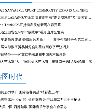
023 SANYA IM/EXPORT COMMODITY EXPO IS OPENING
第三届LABA偶像奖揭盅 黄建南斩获“终身成就奖”及“美国文化奖”
e：Think2023可持续发展创新周在蓉开幕
从浙江自贸区6周年“成绩单”看舟山片区发展
六年磨砺襄盛举 豪情欢歌迎新元——泰中侨商联合会第二届第七次会员大会暨新春联欢晚会隆重举行
首届全球数字贸易博览会彰显杭州数字经济活力
游目骋怀——孙文佳书法展在中国美术馆开幕
华人艺术家“入主”国际知名艺术节！黄建南当选LABA轮值主席
读图时代
消费热力攀升 国际游客共赴“精彩夜上海”
民族管弦乐《长征》长春奏响 乐声回溯二万五千里征途
“大美中国·西部如歌”国际音乐故事会在渝举办