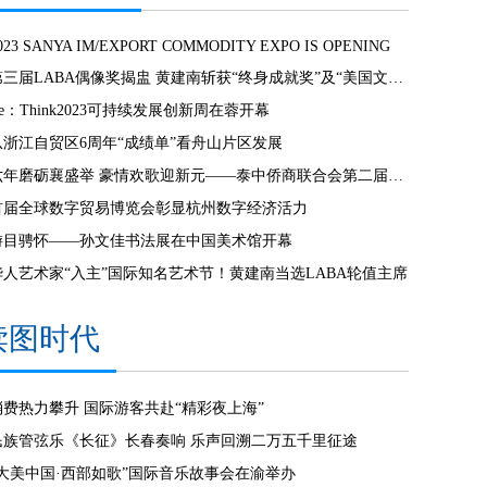
023 SANYA IM/EXPORT COMMODITY EXPO IS OPENING
第三届LABA偶像奖揭盅 黄建南斩获“终身成就奖”及“美国文化奖”
e：Think2023可持续发展创新周在蓉开幕
从浙江自贸区6周年“成绩单”看舟山片区发展
六年磨砺襄盛举 豪情欢歌迎新元——泰中侨商联合会第二届第七次会员大会暨新春联欢晚会隆重举行
首届全球数字贸易博览会彰显杭州数字经济活力
游目骋怀——孙文佳书法展在中国美术馆开幕
华人艺术家“入主”国际知名艺术节！黄建南当选LABA轮值主席
读图时代
消费热力攀升 国际游客共赴“精彩夜上海”
民族管弦乐《长征》长春奏响 乐声回溯二万五千里征途
“大美中国·西部如歌”国际音乐故事会在渝举办