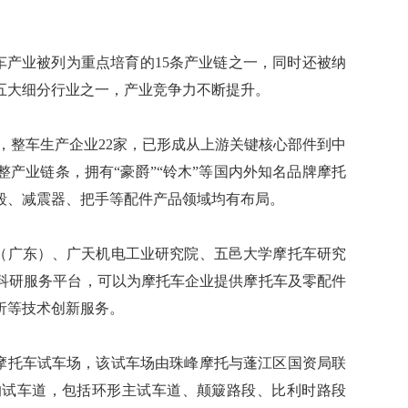
，摩托车产业被列为重点培育的15条产业链之一，同时还被纳
五大细分行业之一，产业竞争力不断提升。
100家，整车生产企业22家，已形成从上游关键核心部件到中
产业链条，拥有“豪爵”“铃木”等国内外知名品牌摩托
毂、减震器、把手等配件产品领域均有布局。
验中心（广东）、广天机电工业研究院、五邑大学摩托车研究
科研服务平台，可以为摩托车企业提供摩托车及零配件
析等技术创新服务。
公共型摩托车试车场，该试车场由珠峰摩托与蓬江区国资局联
景的试车道，包括环形主试车道、颠簸路段、比利时路段