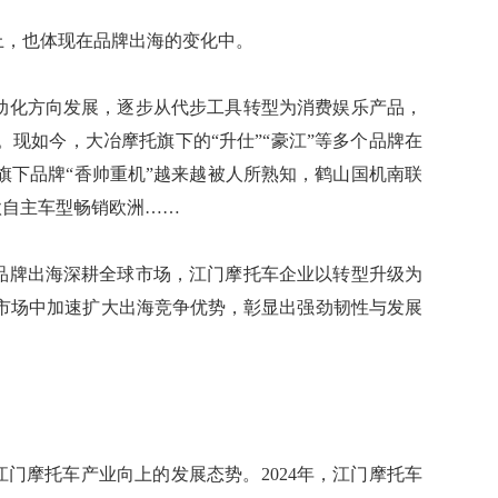
研发上，也体现在品牌出海的变化中。
量、电动化方向发展，逐步从代步工具转型为消费娱乐产品，
现如今，大冶摩托旗下的“升仕”“豪江”等多个品牌在
旗下品牌“香帅重机”越来越被人所熟知，鹤山国机南联
多款自主车型畅销欧洲……
码，到品牌出海深耕全球市场，江门摩托车企业以转型升级为
市场中加速扩大出海竞争优势，彰显出强劲韧性与发展
凸显了江门摩托车产业向上的发展态势。2024年，江门摩托车