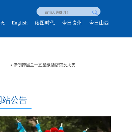
English
态
读图时代
今日贵州
今日山西
伊朗德黑兰一五星级酒店突发火灾
委内
网站公告