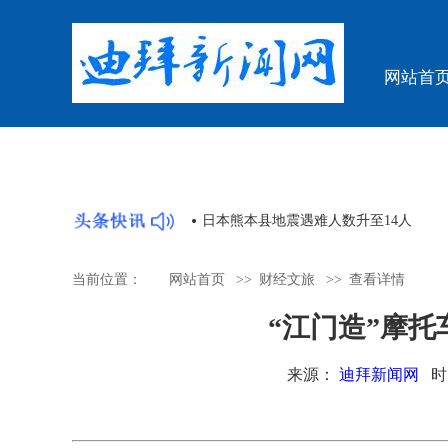
网站首
响 乐声回溯二万五千里征途
日本熊本县地震遇难人数升至14人
当前位置：
网站首页
>>
财经文旅
>>
查看详情
“江门造”摩
来源：
迪拜新闻网
时间：