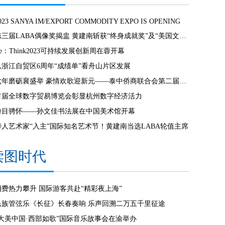
023 SANYA IM/EXPORT COMMODITY EXPO IS OPENING
第三届LABA偶像奖揭盅 黄建南斩获“终身成就奖”及“美国文化奖”
e：Think2023可持续发展创新周在蓉开幕
从浙江自贸区6周年“成绩单”看舟山片区发展
六年磨砺襄盛举 豪情欢歌迎新元——泰中侨商联合会第二届第七次会员大会暨新春联欢晚会隆重举行
首届全球数字贸易博览会彰显杭州数字经济活力
游目骋怀——孙文佳书法展在中国美术馆开幕
华人艺术家“入主”国际知名艺术节！黄建南当选LABA轮值主席
读图时代
消费热力攀升 国际游客共赴“精彩夜上海”
民族管弦乐《长征》长春奏响 乐声回溯二万五千里征途
“大美中国·西部如歌”国际音乐故事会在渝举办