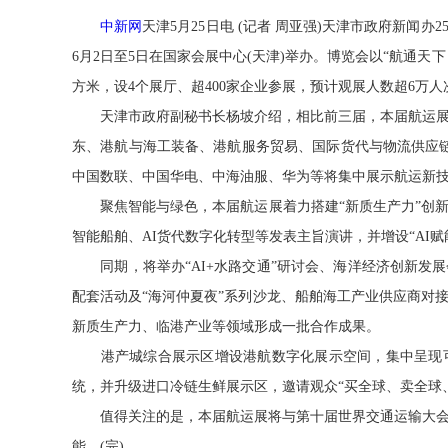
中新网
天津5月25日电 (记者 周亚强)天津市政府新闻
6月2日至5日在国家会展中心(天津)举办。博览会以“航通天
方米，设4个展厅、超400家企业参展，预计观展人数超6万人
天津市政府副秘书长杨坡介绍，相比前三届，本届航运展
东、港航与海工装备、港航服务贸易、国际货代与物流供应链
中国数联、中国华电、中海油服、华为等将集中展示航运新
聚焦智能与绿色，本届航运展着力搭建“新质生产力”创新
智能船舶、AI货代数字化转型等发表主旨演讲，并增设“AI赋
同期，将举办“AI+水路交通”研讨会、海洋经济创新发展
配套活动及“海河仲夏夜”系列沙龙、船舶海工产业供应商对接
新质生产力、临港产业等领域形成一批合作成果。
港产城综合展示区增设港航数字化展示空间，集中呈现可
统，并升级进口冷链生鲜展示区，邀请观众“买全球、卖全球
值得关注的是，本届航运展将与第十届世界交通运输大会
能。(完)