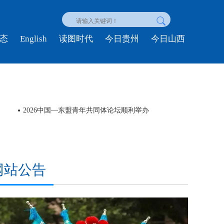
English
态
读图时代
今日贵州
今日山西
2026中国—东盟青年共同体论坛顺利举办
民族
网站公告