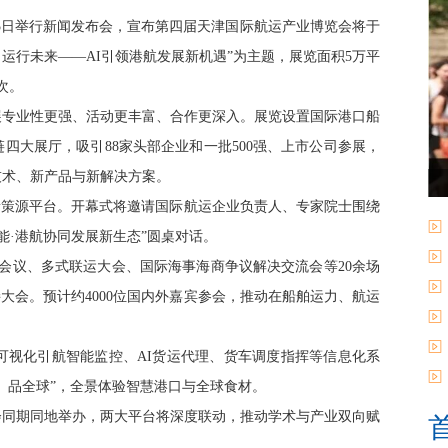
办25日举行新闻发布会，宣布第四届天津国际航运产业博览会将于
下 运行未来——AI引领港航发展新机遇”为主题，展览面积5万平
次。
专业性更强、活动更丰富、合作更深入。展览设置国际港口船
四大展厅，吸引88家头部企业和一批500强、上市公司参展，
技术、新产品与新解决方案。
策源平台。开幕式将邀请国际航运企业负责人、专家院士围绕
能·港航协同发展新生态”圆桌对话。
会议、多式联运大会、国际海事海商争议解决交流会等20余场
大会。预计约4000位国内外嘉宾参会，推动在船舶运力、航运
视化引航智能监控、AI货运代理、货车调度指挥等信息化系
、品全球”，全景体验智慧港口与全球食材。
同期同地举办，两大平台将深度联动，推动学术与产业双向赋