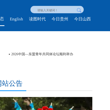
态
English
读图时代
今日贵州
今日山西
2026中国—东盟青年共同体论坛顺利举办
民族
网站公告