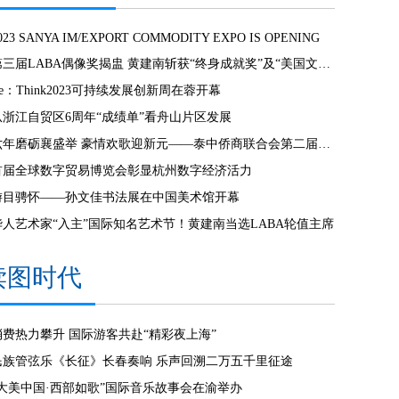
023 SANYA IM/EXPORT COMMODITY EXPO IS OPENING
第三届LABA偶像奖揭盅 黄建南斩获“终身成就奖”及“美国文化奖”
e：Think2023可持续发展创新周在蓉开幕
从浙江自贸区6周年“成绩单”看舟山片区发展
六年磨砺襄盛举 豪情欢歌迎新元——泰中侨商联合会第二届第七次会员大会暨新春联欢晚会隆重举行
首届全球数字贸易博览会彰显杭州数字经济活力
游目骋怀——孙文佳书法展在中国美术馆开幕
华人艺术家“入主”国际知名艺术节！黄建南当选LABA轮值主席
读图时代
消费热力攀升 国际游客共赴“精彩夜上海”
民族管弦乐《长征》长春奏响 乐声回溯二万五千里征途
“大美中国·西部如歌”国际音乐故事会在渝举办