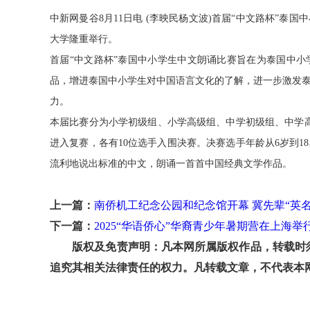
中新网曼谷8月11日电 (李映民杨文波)首届“中文路杯”泰
大学隆重举行。
首届“中文路杯”泰国中小学生中文朗诵比赛旨在为泰国中
品，增进泰国中小学生对中国语言文化的了解，进一步激发
力。
本届比赛分为小学初级组、小学高级组、中学初级组、中学高级
进入复赛，各有10位选手入围决赛。决赛选手年龄从6岁到
流利地说出标准的中文，朗诵一首首中国经典文学作品。
上一篇：
南侨机工纪念公园和纪念馆开幕 冀先辈“英名
下一篇：
2025“华语侨心”华裔青少年暑期营在上海举
版权及免责声明：凡本网所属版权作品，转载时须
追究其相关法律责任的权力。凡转载文章，不代表本