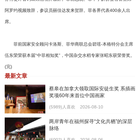
阿罗约视频致辞，参议员丽佳达发来贺辞。菲各界代表400余人出
席。
菲前国家安全顾问卡洛斯、菲华商联总会碧瑶-本格特分会主席
伍东荣荣获本届“中菲相知奖”，中国杂交水稻专家张昭东获荣誉奖。
(完)
最新文章
蔡皋在加拿大领取国际安徒生奖 系插画
奖项60年来首位中国画家
(5989)人喜欢
2026-08-10
两岸青年在福州探寻“文化共栖”的深层
脉络
(6002)人喜欢
2026-08-06