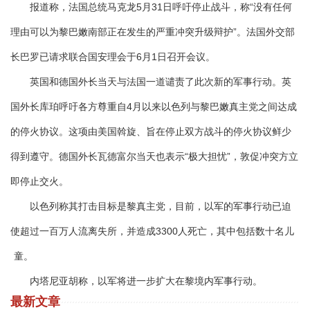
报道称，法国总统马克龙5月31日呼吁停止战斗，称“没有任何
理由可以为黎巴嫩南部正在发生的严重冲突升级辩护”。法国外交部
长巴罗已请求联合国安理会于6月1日召开会议。
英国和德国外长当天与法国一道谴责了此次新的军事行动。英
国外长库珀呼吁各方尊重自4月以来以色列与黎巴嫩真主党之间达成
的停火协议。这项由美国斡旋、旨在停止双方战斗的停火协议鲜少
得到遵守。德国外长瓦德富尔当天也表示“极大担忧”，敦促冲突方立
即停止交火。
以色列称其打击目标是黎真主党，目前，以军的军事行动已迫
使超过一百万人流离失所，并造成3300人死亡，其中包括数十名儿
童。
内塔尼亚胡称，以军将进一步扩大在黎境内军事行动。
最新文章