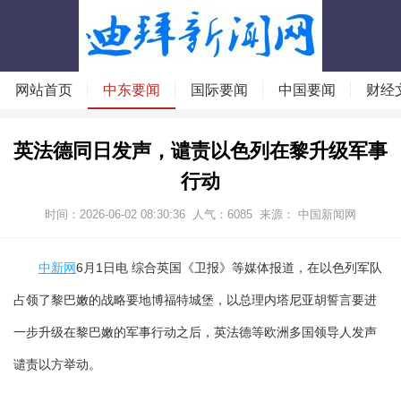
网站首页
中东要闻
国际要闻
中国要闻
财经
英法德同日发声，谴责以色列在黎升级军事
行动
时间：2026-06-02 08:30:36
人气：
6085
来源： 中国新闻网
中新网
6月1日电 综合英国《卫报》等媒体报道，在以色列军队
占领了黎巴嫩的战略要地博福特城堡，以总理内塔尼亚胡誓言要进
一步升级在黎巴嫩的军事行动之后，英法德等欧洲多国领导人发声
谴责以方举动。