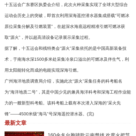
十五运会广东赛区执委会介绍，此次火种采集实现了全球大型综合
运动会历史上的突破，即首次利用深海遥控潜水器集成搭载“可燃冰
原位采集分解及引燃装置”，在超深水海底远程精准引燃可燃冰获
取“源火”，并以超高清设备记录展示采集过程。
据了解，十五运会和残特奥会“源火”采集依托的是中国高新装备技
术，于南海水深1500多米处采集冷泉口溢出的可燃冰及伴生气，利
用太阳能转化而成的电能实现深海引燃。
广州海洋地质调查局介绍，实施此次“源火”采集任务的科考船名
为“海洋地质二号”，其是中国少见的兼具海洋科考和深海工程作业能
力的一艘新型科考船。该科考船上载有本次潜入深海的“采火先
锋”——4500米级“海马”号深海遥控潜水器。(完)
最新文章
160余名台胞踏歌云南楚雄 欢度火把节