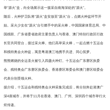
举“源火”盒，向全场展示这一簇采自南海深处的“源火”。
随后，火种护卫队将“源火”盒安放至“源火”台，点燃火种盆环节开
始。采火少女在“源火”台引燃手中的采火棒，中国国家体育总局、中
国残联、广东省委省政府主要负责人与香港、澳门特别行政区行政
长官共同登台，接过采火棒。他们高举采火棒，一起点燃十五运会
和残特奥会火种盆，寓意粤港澳三地携手共进、同心筑梦。
熊熊燃烧的全运圣火被引入四盏火种灯。十五运会广东赛区执委
会、残特奥会广东赛区执委会、香港赛区筹委会和澳门赛区组委会
代表分别受领火种。
据介绍，十五运会和残特奥会火种采集完成后，将分别奔赴港澳广
深4座城市，并将于11月在香港、澳门、广州、深圳四个城市举行火
炬传递。