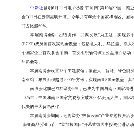
中新社
昆明6月11日电 (记者 韩帅南)第10届中国
会”)11日在云南昆明开幕。今年共有60余个国家和地区、国
商占比超60%。
本届南博会以“团结协作、共谋发展”为主题，实现多个
(RCEP)成员国首次实现全覆盖；包括意大利、乌拉圭、澳
个国家企业首次参会采购；首次组织缅甸珠宝公盘推介活动；
际影会等。
本届南博会设置13个主题展馆，覆盖人工智能、绿色能源
南亚馆，布展面积超过7000平方米，实现南亚8国全覆盖。
南博会此前已成功举办9届，已成为中国与南亚国家增进
2025年，中国和南亚国家贸易额突破2000亿美元大关，同
代夫的最大贸易伙伴。
本届南博会期间，还将举办“投资云南”产业专题投资洽谈对
南亚商品(茶叶)节、“孟加拉国日”开幕式暨孟中投资促进活动