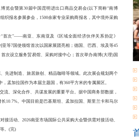
—南亚博览会暨第30届中国昆明进出口商品交易会(以下简称“南博
际组织报名参展参会，1500余家专业采购商报名，其中境外采购
“首次”——南亚、东南亚及《区域全面经济伙伴关系协定》
大利亚等7国使领馆首次以国家展团亮相；德国、巴西、埃及等45
首次设立服务贸易馆、采购对接中心；首次举办南博(大理)国
、先进制造、旅居旅创、精品咖啡等领域。此次展会规划两个
其中，孟加拉国作为本届主题国，有360平方米的专属展区。
交流、深化合作、共谋发展的重要平台。据中国商务部数据，
比增长10.7%。中国目前是巴基斯坦、孟加拉国、斯里兰卡和马尔
接活动、2026南亚市场国际公共采购大会暨供需对接活动、
等。(完)