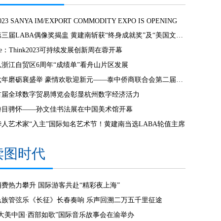
023 SANYA IM/EXPORT COMMODITY EXPO IS OPENING
第三届LABA偶像奖揭盅 黄建南斩获“终身成就奖”及“美国文化奖”
e：Think2023可持续发展创新周在蓉开幕
从浙江自贸区6周年“成绩单”看舟山片区发展
六年磨砺襄盛举 豪情欢歌迎新元——泰中侨商联合会第二届第七次会员大会暨新春联欢晚会隆重举行
首届全球数字贸易博览会彰显杭州数字经济活力
游目骋怀——孙文佳书法展在中国美术馆开幕
华人艺术家“入主”国际知名艺术节！黄建南当选LABA轮值主席
读图时代
消费热力攀升 国际游客共赴“精彩夜上海”
民族管弦乐《长征》长春奏响 乐声回溯二万五千里征途
“大美中国·西部如歌”国际音乐故事会在渝举办