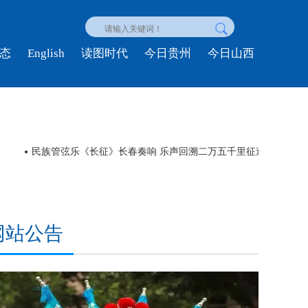
English
态
读图时代
今日贵州
今日山西
民族管弦乐《长征》长春奏响 乐声回溯二万五千里征途
日本
网站公告