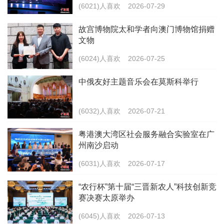
(6021)人喜欢
2026-07-29
故宫博物院太和学者向澳门博物馆捐赠
文物
(6024)人喜欢
2026-07-25
中俄友好主题音乐会在莫斯科举行
(6032)人喜欢
2026-07-21
粤港澳大湾区社会服务融合实验室在广
州南沙启动
(6031)人喜欢
2026-07-17
“农行杯”第十届“三晋新农人”科技创新竞
赛决赛太原举办
(6045)人喜欢
2026-07-13