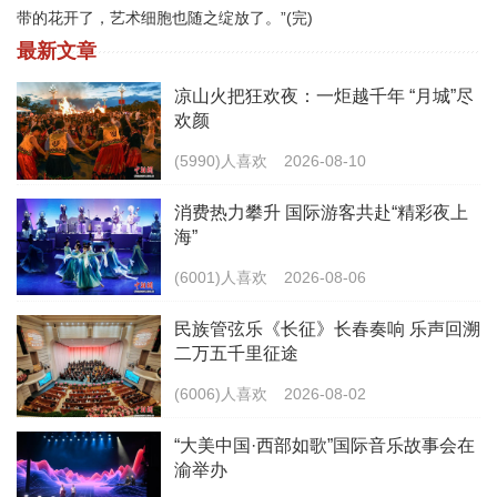
带的花开了，艺术细胞也随之绽放了。”(完)
最新文章
凉山火把狂欢夜：一炬越千年 “月城”尽
欢颜
(5990)人喜欢
2026-08-10
消费热力攀升 国际游客共赴“精彩夜上
海”
(6001)人喜欢
2026-08-06
民族管弦乐《长征》长春奏响 乐声回溯
二万五千里征途
(6006)人喜欢
2026-08-02
“大美中国·西部如歌”国际音乐故事会在
渝举办