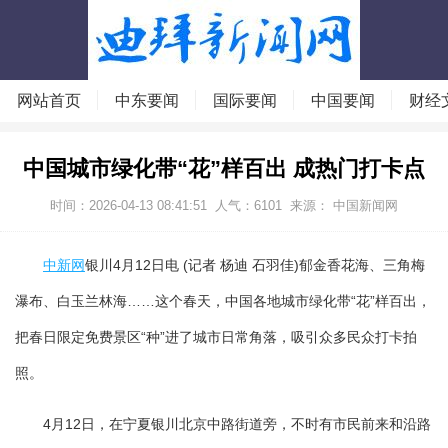
网站首页
中东要闻
国际要闻
中国要闻
财经
中国城市绿化带“花”样百出 成热门打卡点
时间：2026-04-13 08:41:51
人气：
6101
来源： 中国新闻网
中新网
银川4月12日电 (记者 杨迪 石羽佳)郁金香花海、三角梅
瀑布、白玉兰林海……这个春天，中国各地城市绿化带“花”样百出，
把春日限定免费景区“种”进了城市日常角落，吸引众多民众打卡拍
照。
4月12日，在宁夏银川北京中路街道旁，不时有市民前来和沿路