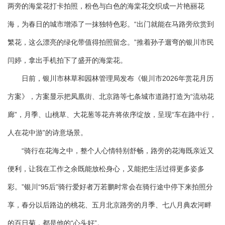
两旁的海棠花打卡拍照，粉色与白色的海棠花交织成一片艳丽花
海，为春日的城市增添了一抹独特色彩。“出门就能在马路旁欣赏到
繁花，这么漂亮的绿化带值得拍照留念。”推着孙子遛弯的银川市民
闫婷，拿出手机拍下了盛开的海棠花。
日前，银川市林草和园林管理局发布《银川市2026年赏花月历
方案》，方案显示把凤凰街、北京路等七条城市道路打造为“流动花
廊”，月季、山桃草、大花葱等花卉将依序绽放，呈现“车在路中行，
人在花中游”的诗意场景。
“骑行在花海之中，整个人心情特别舒畅，路旁的花海既亲近又
便利，让我在工作之余既能放松身心，又能把生活过得更多姿多
彩。”银川“95后”骑行爱好者万若鹏时常会在骑行途中停下来拍照分
享，春分以后路边的桃花、五月北京路旁的月季、七八月典农河畔
的百日菊，都是他的“心头好”。