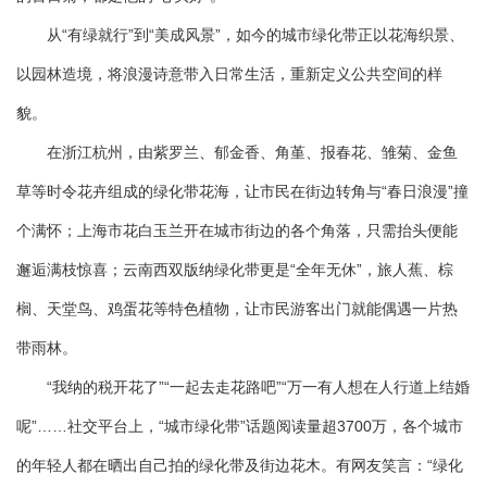
从“有绿就行”到“美成风景”，如今的城市绿化带正以花海织景、
以园林造境，将浪漫诗意带入日常生活，重新定义公共空间的样
貌。
在浙江杭州，由紫罗兰、郁金香、角堇、报春花、雏菊、金鱼
草等时令花卉组成的绿化带花海，让市民在街边转角与“春日浪漫”撞
个满怀；上海市花白玉兰开在城市街边的各个角落，只需抬头便能
邂逅满枝惊喜；云南西双版纳绿化带更是“全年无休”，旅人蕉、棕
榈、天堂鸟、鸡蛋花等特色植物，让市民游客出门就能偶遇一片热
带雨林。
“我纳的税开花了”“一起去走花路吧”“万一有人想在人行道上结婚
呢”……社交平台上，“城市绿化带”话题阅读量超3700万，各个城市
的年轻人都在晒出自己拍的绿化带及街边花木。有网友笑言：“绿化