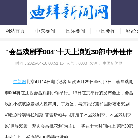
网站首页
中东要闻
国际要闻
中国要闻
财经
“会昌戏剧季004”十天上演近30部中外佳作
时间：2026-04-16 08:51:15
人气：
6083
来源： 中国新闻网
中新网
北京4月14日电 (记者 应妮)5月29日至6月7日，会昌戏剧
季004将在江西会昌戏剧小镇举行。13日在京举行的发布会上，会昌
戏剧小镇戏剧发起人赖声川、丁乃竺，与演员张震和国际著名戏剧
和歌剧导演特拉维斯·普雷斯顿共同开启了本届戏剧季。本届戏剧季
以“世界戏聚，梦圆会昌桃花源”为主题，将在十天时间内上演近30部
中外佳作，举办近400场演出活动。