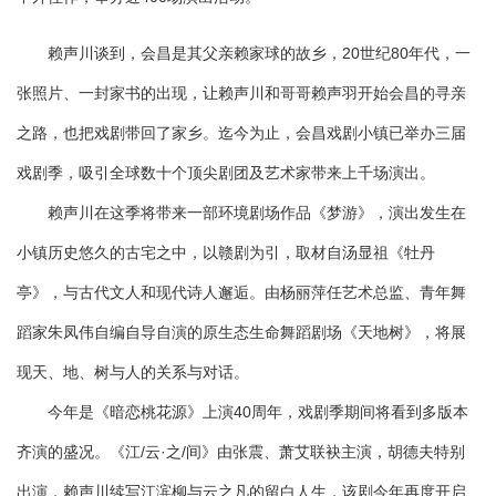
赖声川谈到，会昌是其父亲赖家球的故乡，20世纪80年代，一
张照片、一封家书的出现，让赖声川和哥哥赖声羽开始会昌的寻亲
之路，也把戏剧带回了家乡。迄今为止，会昌戏剧小镇已举办三届
戏剧季，吸引全球数十个顶尖剧团及艺术家带来上千场演出。
赖声川在这季将带来一部环境剧场作品《梦游》，演出发生在
小镇历史悠久的古宅之中，以赣剧为引，取材自汤显祖《牡丹
亭》，与古代文人和现代诗人邂逅。由杨丽萍任艺术总监、青年舞
蹈家朱凤伟自编自导自演的原生态生命舞蹈剧场《天地树》，将展
现天、地、树与人的关系与对话。
今年是《暗恋桃花源》上演40周年，戏剧季期间将看到多版本
齐演的盛况。《江/云·之/间》由张震、萧艾联袂主演，胡德夫特别
出演，赖声川续写江滨柳与云之凡的留白人生，该剧今年再度开启