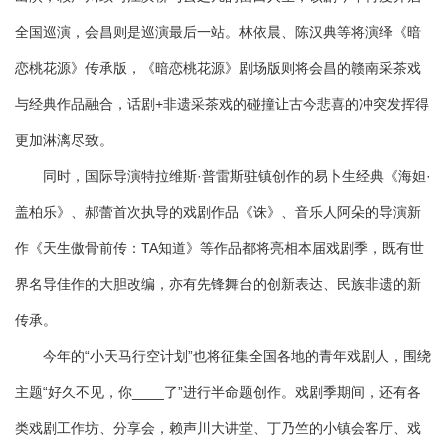
全国巡演，会昌则是巡演最后一站。林依晨、陈汉典等将演绎《暗
恋桃花源》传承版，《暗恋桃花源》剧场版则将会昌的赣南采茶戏
与经典作品融合，话剧+非遗采茶戏的碰撞让古今悲喜的冲突发挥得
更加淋漓尽致。
同时，国际导演特拉维斯·普雷斯驻镇创作的易卜生经典《海妲·
盖柏乐》、郝蕾首次执导的戏剧作品《诛》、音乐人阿朵的导演新
作《天生傲骨前传：TA知道》等作品都将亮相本届戏剧季，既有世
界名导佳作的大胆改编，亦有先锋舞台的创新表达、民族非遗的新
传承。
今年的“小天马行空计划”也将征集全国各地的青年戏剧人，围绕
主题“好久不见，你____了”进行半命题创作。戏剧季期间，还有各
类戏剧工作坊、分享会，赖声川大讲堂、丁乃竺的小镇会客厅、戏